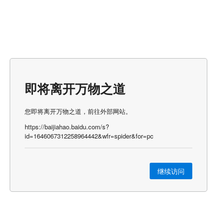
即将离开万物之道
您即将离开万物之道，前往外部网站。
https://baijiahao.baidu.com/s?
id=1646067312258964442&wfr=spider&for=pc
继续访问