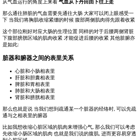
从气血运行的角度上来看
气血从下丹田由下往上走
那么通往肺脏的气血需要先通往大肠 大家可以闭上眼感受一
下 当我们将胸肌收缩紧绷的时候 腹部两侧肌肉得先跟着收紧
这个部位刚好对应大肠的生理位置 同样的对于后腰两侧肾脏
下腹部膀胱区域的肌肉收紧 才能促进后腰的收紧 其他脏腑亦
是如此:
脏器和腑器之间的表里关系
心脏和小肠相表里
肝脏和胆囊相表里
脾脏和胃相表里
肺脏和大肠相表里
肾脏和膀胱相表里
那么也就是说 当我们想到疏通某一个脏器的经络时, 可以先疏
通与之相表里的腑器
比如我想收缩心脏区域的肌肉来增强心气, 那么我们可以考虑
先收缩小肠区域的肌肉 也就是我们说的腹肌, 进而更容易穿透