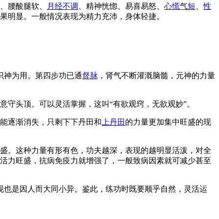
、腰酸腿软、
月经不调
、精神恍惚、易喜易怒、
心慌气短
、
性
果明显。一般情况表现为精力充沛，身体轻捷。
识神为用。第四步功已通
督脉
，肾气不断灌溉脑髓，元神的力量
意守头顶。可以灵活掌握，这叫“有欲观窍，无欲观妙”。
能逐渐消失，只剩下下丹田和
上丹田
的力量更加集中旺盛的现
盛。这种力量有形有色，功夫越深，表现的越明显活泼，对全
活力旺盛，抗病免疫力就增强了，一般致病因素就可减少甚至
现也是因人而大同小异。鉴此，练功时既要顺乎自然，灵活运