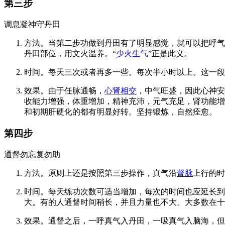
第三步
调息凝神守丹田
方法。当第二步功做到丹田有了明显感觉，就可以把呼气
丹田部位，用文火温养。“
少火生气
”正是此义。
时间。每天三次或者再多一些。每次半小时以上。这一段
效果。由于任脉通畅，
心肾相交
，中气旺盛，因此心神安
收能力增强，体重增加，精神充沛，元气充足，肾功能增
和初期肝硬化的都有明显好转。坚持锻炼，自然痊愈。
第四步
通督勿忘复勿助
方法。原则上还是按照第三步操作，真气沿
督脉
上行的时
时间。每天练功次数可适当增加，每次的时间也应延长到
大。有的人通督时间稍长，并且力量也不大。大多数在十
效果。通督之后，一呼真气入丹田，一吸真气入脑海，但