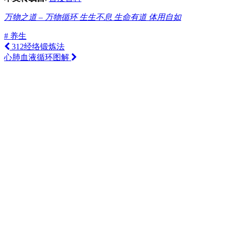
万物之道 – 万物循环 生生不息 生命有道 体用自如
# 养生
312经络锻炼法
心肺血液循环图解