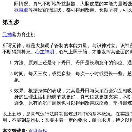
际情况。真气不断地补益脑髓，大脑皮层的本能力量增强
欲减退
等神经官能症状，都可得到改善。长期坚持，可以
第五步
元神
蓄力育生机
所谓元神，就是大脑调节管制的本能力量。与识神对立。识神
不断得到补充。
心主神明
，心气上照于脑，才能发挥其全面的
方法。原则上还是守下丹田。丹田是长期意守的部位。通
时间。每天三次，或更多些，每次一小时或更长一些。总
象。
效果。根据身体的表现，尤其是丹田与头顶百会穴互相吸
身的生理生活机能调节就更好，真气也就更加充实，不断
避免，原有的沉疴痼疾也可以得到改善或痊愈。坚持锻炼
以上五步，是真气运行法静功锻炼过程中的基本概况。在实践
用，不能刻意拘执；又要本着一定的要求，耐心求进，持之以
本文转载自
:
百度百科