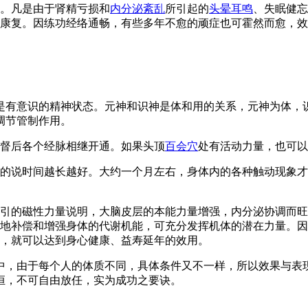
。凡是由于肾精亏损和
内分泌紊乱
所引起的
头晕耳鸣
、失眠健忘
康复。因练功经络通畅，有些多年不愈的顽症也可霍然而愈，效
是有意识的精神状态。元神和识神是体和用的关系，元神为体，
调节管制作用。
督后各个经脉相继开通。如果头顶
百会穴
处有活动力量，也可以
的说时间越长越好。大约一个月左右，身体内的各种触动现象才
引的磁性力量说明，大脑皮层的本能力量增强，内分泌协调而旺
地补偿和增强身体的代谢机能，可充分发挥机体的潜在力量。因
，就可以达到身心健康、益寿延年的效用。
中，由于每个人的体质不同，具体条件又不一样，所以效果与表
恒，不可自由放任，实为成功之要诀。