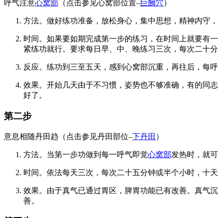
呼气注意
心窝部
（点击参见心窝部位置–
巨阙穴
）
方法。做好练功准备，放松身心，集中思想，精神内守，
时间。如果要如期完成第一步的练习，在时间上就要有一
紧练功就行。要求每日早、中、晚练习三次，每次二十分
反应。练功到三至五天，感到心窝部沉重，再往后，每呼
效果。开始几天由于不习惯，姿势也不够准确，有的同志
好了。
第二步
意息相随丹田趋（点击参见丹田部位–
下丹田
）
方法。当第一步功做到每一呼气即觉
心窝部
发热时，就可
时间。依法每天三次，每次二十五分钟或半个小时，十天
效果。由于真气已通过胃区，脾胃功能已有改善。真气沉
善。