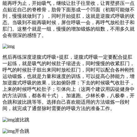
能再呼为止，开始吸气，继续让肚子往里收，让胃壁挤压一点
点贴近自己的脊椎骨，肋骨下面形成一个凹面（初期可能做不
到，慢慢就做到了），同时开始提肛，这就是逆腹式呼吸的状
态。当吸到不能再吸时候，屏住呼吸一会，再呼气放松肚子和
肛门。这整个就是一组，慢慢的增加锻炼的组数，不用多久就
会有很深的感悟了。
然后再练深度逆腹式呼吸+提肛，逆腹式呼吸一定要配合提肛
一起练，就是吸气的时候肚子缩进去，同时慢慢的收紧肛门，
呼气的时候肚子鼓出来同时放松肛门，同时可以配合各种刚性
运动锻炼，也就是力量和速度的训练，可以提高心肺能力，增
加逆腹式呼吸的效果，比如俯卧撑：下去的时候吸气收肚子，
上来的时候呼气松肚子；引体向上（这两个建议用囚徒健身中
的方法训练，都各有十式）、加速跑、少林长拳，八极拳，开
合跳和波比跳等等。选择自己喜欢能适用的方法锻炼一段时
间，就完成了通督脉时需要的呼吸方法的准备工作。
波比跳
开合跳