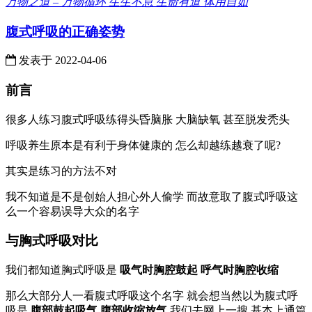
万物之道 – 万物循环 生生不息 生命有道 体用自如
腹式呼吸的正确姿势
发表于
2022-04-06
前言
很多人练习腹式呼吸练得头昏脑胀 大脑缺氧 甚至脱发秃头
呼吸养生原本是有利于身体健康的 怎么却越练越衰了呢?
其实是练习的方法不对
我不知道是不是创始人担心外人偷学 而故意取了腹式呼吸这
么一个容易误导大众的名字
与胸式呼吸对比
我们都知道胸式呼吸是
吸气时胸腔鼓起 呼气时胸腔收缩
那么大部分人一看腹式呼吸这个名字 就会想当然以为腹式呼
吸是
腹部鼓起吸气 腹部收缩放气
我们去网上一搜 基本上通篇