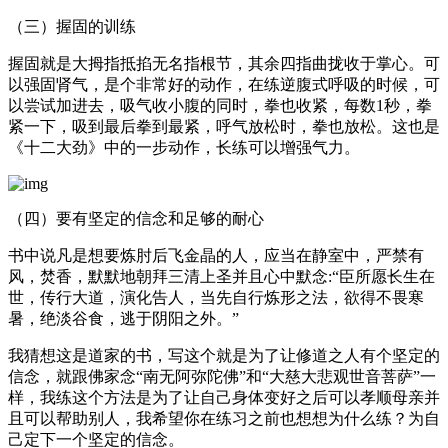
（三）握固的训练
握固就是大拇指抵掐无名指根节，其余四指曲拢收于掌心。可
以强固肾气，是个非常好的动作，在练逆腹式呼吸的时候，可
以尝试加进去，吸气收小腹的同时，拳也收紧，每数1秒，拳
紧一下，吸到最后拳到最紧，呼气放松时，拳也放松。这也是
《十二大劲》中的一步动作，长练可以增强气力。
（四）要有坚定的信念和足够的耐心
书中说凡是想要炼肘后飞金晶的人，应当在静室中，严禁有
风，焚香，默默地朝拜三清上圣并且心中默念:“臣所愿长生在
世，传行大道，演化告人，当先自行炼形之法，欲得不畏寒
暑，绝淡谷食，逃于阴阳之外。”
我猜想这是道家的书，写这个就是为了让修道之人有个坚定的
信念，就跟佛家念“南无阿弥陀佛”和“大慈大悲观世音菩萨”一
样，我练这个方法是为了让自己身体变好之后可以孝顺母亲并
且可以帮助别人，我希望你在练习之前也想想为什么练？为自
己定下一个坚定的信念。