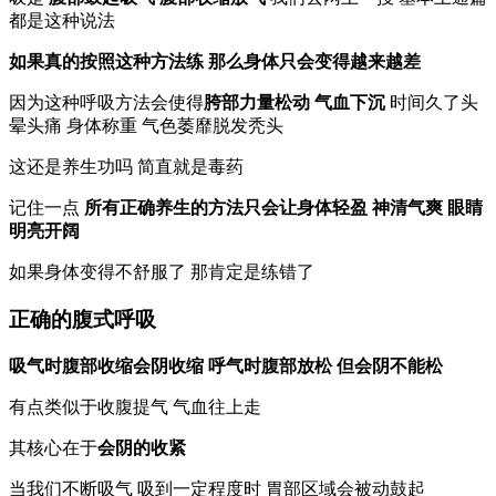
都是这种说法
如果真的按照这种方法练 那么身体只会变得越来越差
因为这种呼吸方法会使得
胯部力量松动 气血下沉
时间久了头
晕头痛 身体称重 气色萎靡脱发秃头
这还是养生功吗 简直就是毒药
记住一点
所有正确养生的方法只会让身体轻盈 神清气爽 眼睛
明亮开阔
如果身体变得不舒服了 那肯定是练错了
正确的腹式呼吸
吸气时腹部收缩会阴收缩 呼气时腹部放松 但会阴不能松
有点类似于收腹提气 气血往上走
其核心在于
会阴的收紧
当我们不断吸气 吸到一定程度时 胃部区域会被动鼓起