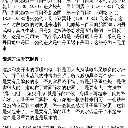
晶。如此修炼一百日药力全备；第二个百日离卦采药，兑卦到
乾卦（16:30–22:30）进火烧药：艮卦到震卦（1:30-7:30）飞金
晶，如此修练一百日圣胎坚固；第三个百日坤卦到乾卦（）
13:30–22:30进火烧药：艮卦到巽卦（1:30-10:30）飞金晶，这
三个时段修炼的时间越来越长，此修炼三百日仙胎圆满，内丹
成就，真气生成。只有如此按法修炼才是五行顺倒、三田反
复，这是三元用法：飞金品入脑是下丹田返上丹田；采药是下
丹田返中丹田，烧药进火是中丹田返下丹田，这些称为三元用
事，
锻炼方法补充解释：
这步和烧开水的原理相似，就是用大火持续输出足够多的水蒸
气，并且让水蒸气的冲击力变强，所以必须具备两个条件：一
是要有足够多的水，否则容易烧干锅，就是肚子里空烧，是伤
害很大的，这就在于前面练功的积累，二是要有火，方法中
“蹲下腹肚，须臾升身”就是练的时候上身蹲下再起来，反复做
几次，让肚子来回紧松，有点像把一根铁棒来回掰，一会铁棒
弯折的位置就特别的烫，做一会就会感觉肚子里面发烫，这就
是火起来了。三是要有足够的压力，否则水壶盖子顶不起来，
这个是最重要的也是最难的。