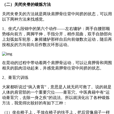
（二）关闭夹脊的锻炼方法
关闭夹脊关的方法就是两块肩胛骨往背中间挤的状态，可以用
以下两种方法来找感觉。
1、坐式八段锦中的第六个动作——左右辘轳：两手自腰部顺
势移向前方，两脚平伸，手指分开，稍作屈曲，双手自胁部向
上划弧如车轮形，象摇辘轳那样自后向前做数次运动，随后再
按相反的方向前向后作数次环形运动。
在晃动的过程中带动着两个肩胛骨运动，可以让肩胛骨和周围
相关的肌肉活动起来，并感觉肩胛骨往背中间挤的状态。
2、膏肓穴训练
大家都听说过“病入膏肓”，意思是人就无药可救了。说的就是
人体的肩背部的一个重要穴位——膏肓穴。中医典籍中有“运
动膏肓穴，去除一身之疾”的说法。所以就演化出了各种锻炼
方法，我觉得比较好的有如下三种：
（1）坐在椅子上，手放在椅子的扶手上，把后背像扇子一样