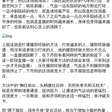
量不变，所以压强就增加了（就比如把吹好的气球用力捏，里
面空间少了，就容易爆），气血一边在阻碍的地方附近打转，
一边冲刷阻碍的地方，双盘堵得最严实，所以双盘时压强最
大，单盘就差一点，等久了之后气血会一点点冲开阻碍进入下
半身的经脉，也就是盘腿的时间越来越长，身体也变得越来越
好了，也容易达到心灵上的清静了。
上面这就是打通腿部经脉的方法，打坐越多的人，腿部经脉越
通，而没有或者很少打坐的人，他的腿部经脉大部分不怎么
通，一盘腿就阻断了，在下丹田有着同样的气量的前提下，在
这一阶段盘腿一坐（大家仔细看方法的话就会发现，只有到这
一步才开始盘腿），压住腿部经脉通道，气血走不到腿部到腹
部就停止了，下丹田的压强就变大了，双手握固也是帮助增
压。
方法中的“胸往前出，头稍微往后仰，关闭夹脊关和玉枕关”，
就是在帮助堵塞通道，提供阻力，让通道的气运动的更猛烈，
压强更大，一旦释放，就和开坝时的水流一样猛烈，来冲破关
卡。
而“蹲下腹肚，须臾升身”是在活动，相当于增加小腹的热量，