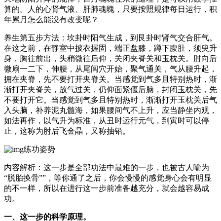
算的。人的心肾气液、肝肺魂魄，只要按照规律每日运行，积
年累月怎么能没有改变呢？
养生第五步方法：坎卦时阳气生成，到艮卦时肾气交合肝气。
在这之前，在静室中披衣握固，端正盘膝，蹲下腹肚，须臾升
身，胸往前出，头稍微往后仰，关闭夹脊关和玉枕关。肘向后
微扇一二下，伸腰，从尾闾穴开始，聚气通关，气从腰升起，
拥在夹脊，先不要打开夹脊关。当感觉到气多且特别热时，渐
渐打开夹脊关，放气过关，仍仰面紧偃后脑，封闭玉枕关，先
不要打开它。当感觉到气多且特别热时，渐渐打开玉枕关后气
入头脑，补养泥丸髓海，如果腰间气不上升，应当静坐内观，
如法再作，以气升为标准，从丑时运行元气，到寅时可以停
止，这称为肘后飞金晶，又称抽铅。
练功姿势
内容解析：这一步是全部功法中最难的一步，也被古人喻为
“脱胎换骨””，等你通了之后，你会慢慢的感觉身心会有明显
的不一样，所以在进行这一步前准备越充分，就会越容易成
功。
一、这一步的科学原理。