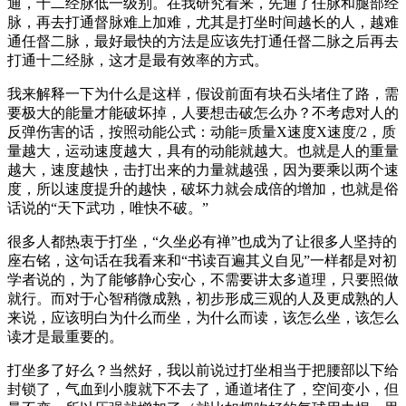
通，十二经脉低一级别。在我研究看来，先通了任脉和腿部经
脉，再去打通督脉难上加难，尤其是打坐时间越长的人，越难
通任督二脉，最好最快的方法是应该先打通任督二脉之后再去
打通十二经脉，这才是最有效率的方式。
我来解释一下为什么是这样，假设前面有块石头堵住了路，需
要极大的能量才能破坏掉，人要想击破怎么办？不考虑对人的
反弹伤害的话，按照动能公式：动能=质量X速度X速度/2，质
量越大，运动速度越大，具有的动能就越大。也就是人的重量
越大，速度越快，击打出来的力量就越强，因为要乘以两个速
度，所以速度提升的越快，破坏力就会成倍的增加，也就是俗
话说的“天下武功，唯快不破。”
很多人都热衷于打坐，“久坐必有禅”也成为了让很多人坚持的
座右铭，这句话在我看来和“书读百遍其义自见”一样都是对初
学者说的，为了能够静心安心，不需要讲太多道理，只要照做
就行。而对于心智稍微成熟，初步形成三观的人及更成熟的人
来说，应该明白为什么而坐，为什么而读，该怎么坐，该怎么
读才是最重要的。
打坐多了好么？当然好，我以前说过打坐相当于把腰部以下给
封锁了，气血到小腹就下不去了，通道堵住了，空间变小，但