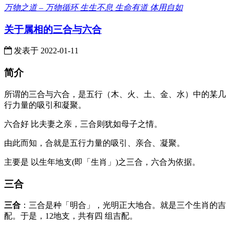
万物之道 – 万物循环 生生不息 生命有道 体用自如
关于属相的三合与六合
发表于
2022-01-11
简介
所谓的三合与六合，是五⾏（⽊、⽕、⼟、⾦、⽔）中的某⼏
⾏⼒量的吸引和凝聚。
六合好 ⽐夫妻之亲，三合则犹如⺟⼦之情。
由此⽽知，合就是五⾏⼒量的吸引、亲合、凝聚。
主要是 以⽣年地⽀(即「⽣肖」)之三合，六合为依据。
三合
三合
：三合是种「明合」，光明正⼤地合。就是三个⽣肖的吉
配。于是，12地⽀，共有四 组吉配。