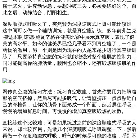
属于武火，讲究动快急，要想冲破三关，必须要练好这个。自
此之后，动静结合，阴阳相生。
深度顺腹式呼吸久了，突然转为深度逆腹式呼吸可能比较难，
这中间可以做一个辅助训练，就是真空腹训练。多年前弗兰克
·赞恩和阿诺德·施瓦辛格在健美比赛中展示真空腹，表现了健
美的高水平。如今的健美界已经几乎看不到真空腹了，一个是
药物的滥用，另一个则是因为现在的人越来越少进行真空腹训
练了。只要坚持真空腹的练习就能增强对整个腹肌的控制力，
同时能提高你的肺活量，腰围也会缩小，还有锻炼腹横肌的作
用。
网传真空腹的练习方法：练习真空收腹，首先你要用力把胸腹
部的空气挤掉，然后尽可能多吸气，让胃壁挤压一点点贴近自
己的脊椎骨，让你的肋骨下面形成一个凹面，然后屏住呼吸，
慢慢的增加屏息时间。再慢慢的增加真空腹锻炼的次数。
直接练这个比较难，可是如果练过之前的深度顺腹式呼吸的人
来说，却比较容易，先做几个深度顺腹式呼吸调整一下，然后
再做一个深度顺腹式呼吸，呼气的时候尽可能的收腹，呼到不