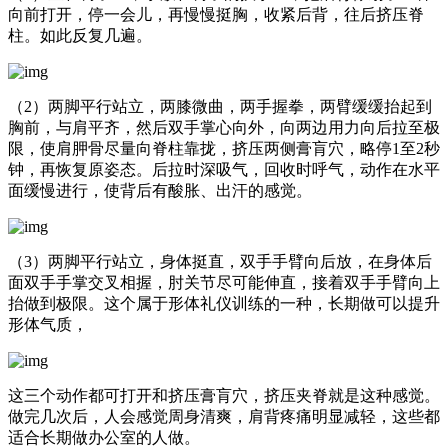
向前打开，停一会儿，再慢慢挺胸，收紧后背，往后挤压脊
柱。如此反复几遍。
（2）两脚平行站立，两膝微曲，两手握拳，两臂缓缓抬起到
胸前，与肩平齐，然后双手掌心向外，向两边用力向后拉至极
限，使肩胛骨尽量向脊柱靠拢，挤压两侧膏肓穴，略停1至2秒
钟，再恢复原姿态。后拉时深吸气，回收时呼气，动作在水平
面缓慢进行，使背后有酸胀、出汗的感觉。
（3）两脚平行站立，身体挺直，双手手臂向后放，在身体后
面双手手掌交叉相握，肘关节尽可能伸直，接着双手手臂向上
抬做到极限。这个属于形体礼仪训练的一种，长期做可以提升
形体气质，
这三个动作都可打开和挤压膏肓穴，挤压夹脊就是这种感觉。
做完几次后，人会感觉周身清爽，肩背疼痛明显减轻，这些都
适合长期做办公室的人做。