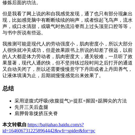
修炼后面的功法。
但是我看了网上说的和自我感觉发现，通了也只有部分现象出
现，比如感觉脑中有断断续续的响声，或者惊起飞鸟声，流水
声，或口水清甜，或吸气时热流沿脊而上过头顶至口腔等等，
与书中所说有些远。
我推测可能是现代人的劳动强度小，肌肉密度小，所以大部分
人很快就冲关成功，但是效果跟书上所说的却差了很远，以前
的人大都是体力劳动者，肌肉密度大，通关较难，一旦听了效
果显著，现代人通的快，但不坚持练过段时间之后打开的通道
又自动关闭了，所以还需要慢慢意守下丹田或者上丹田养气，
让液体填满为止，后期就慢慢感觉出来效果了。
总结
采用逆腹式呼吸(收腹提气)+提肛+握固+踮脚尖的方法
先开三关后盘腿
肩胛骨靠拢挤压夹脊
本文转载自
:
https://baijiahao.baidu.com/s?
id=1646067312258964442&wfr=spider&for=pc