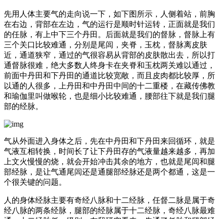
先用人体主要气的走向说一下，如下图所示，人侧着站，前胸
在右边，背部在左边，气的运行是顺时针运转，正面就是我们
的任脉，有上中下三个丹田。后面就是我们的督脉，督脉上有
三个关口比较难通，分别是尾闾，夹脊，玉枕，督脉离皮肤
近，通道狭窄，通过的气很容易从背部的皮肤散出去，所以打
通督脉很难，绝大多数人终身卡在夹脊和玉枕两关难以通过，
前面中丹田和下丹田的通道比较宽敞，而且皮肉都比较厚，所
以通的人很多，上丹田和中丹田中间的十二重楼，在藏传佛教
和瑜伽里叫做喉轮，也是细小比较难通，腰部往下就是我们腿
部的经脉。
气从外面进入身体之后，先在中丹田和下丹田来回循环，就是
气液互相转换，时间长了让下丹田存的气液量越来越多，再加
上文火慢慢的烧，就会开始冲击其余的地方，也就是尾闾和腿
部经脉，是让气通尾闾还是通腿部经脉还是两个都通，这是一
个很关键的问题。
人的身体经脉主要有奇经八脉和十二经脉，任督二脉是属于奇
经八脉的两条经脉，腿部的经脉属于十二经脉，奇经八脉最难