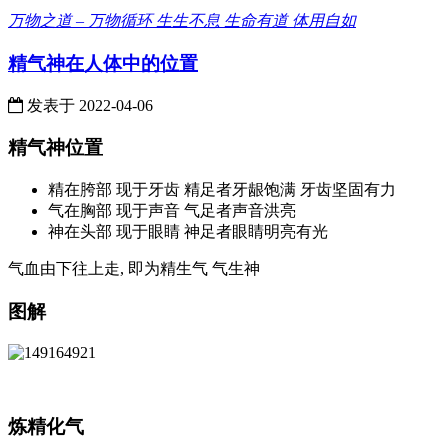
万物之道 – 万物循环 生生不息 生命有道 体用自如
精气神在人体中的位置
发表于
2022-04-06
精气神位置
精在胯部 现于牙齿 精足者牙龈饱满 牙齿坚固有力
气在胸部 现于声音 气足者声音洪亮
神在头部 现于眼睛 神足者眼睛明亮有光
气血由下往上走, 即为精生气 气生神
图解
炼精化气