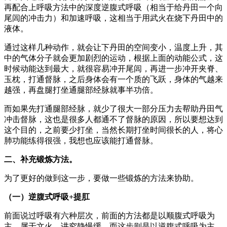
再配合上呼吸方法中的深度逆腹式呼吸（相当于给丹田一个向
尾闾的冲击力）和加速呼吸，这相当于用武火在烧下丹田中的
液体。
通过这样几种动作，就会让下丹田的空间变小，温度上升，其
中的气体分子就会更加剧烈的运动，根据上面的动能公式，这
时候动能达到最大，就很容易冲开尾闾，再进一步冲开夹脊、
玉枕，打通督脉，之后身体会有一个质的飞跃，身体的气越来
越强，再盘腿打坐通腿部经脉就事半功倍。
而如果先打通腿部经脉，就少了很大一部分压力去帮助丹田气
冲击督脉，这也是很多人都通不了督脉的原因，所以要想达到
这个目的，之前要少打坐，当然长期打坐时间很长的人，将心
肺功能练得很强，我想也应该能打通督脉。
二、补充锻炼方法。
为了更好的做到这一步，要做一些锻炼的方法来协助。
（一）逆腹式呼吸+提肛
前面说过呼吸有六种层次，前面的方法都是以顺腹式呼吸为
主，属于文火，讲究静慢缓，而这步则是以逆腹式呼吸为主，