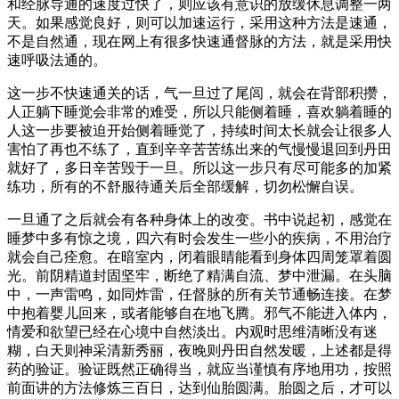
和经脉导通的速度过快了，则应该有意识的放缓休息调整一两
天。如果感觉良好，则可以加速运行，采用这种方法是速通，
不是自然通，现在网上有很多快速通督脉的方法，就是采用快
速呼吸法通的。
这一步不快速通关的话，气一旦过了尾闾，就会在背部积攒，
人正躺下睡觉会非常的难受，所以只能侧着睡，喜欢躺着睡的
人这一步要被迫开始侧着睡觉了，持续时间太长就会让很多人
害怕了再也不练了，直到辛辛苦苦练出来的气慢慢退回到丹田
就好了，多日辛苦毁于一旦。所以这一步只有尽可能多的加紧
练功，所有的不舒服待通关后全部缓解，切勿松懈自误。
一旦通了之后就会有各种身体上的改变。书中说起初，感觉在
睡梦中多有惊之境，四六有时会发生一些小的疾病，不用治疗
就会自己痊愈。在暗室内，闭着眼睛能看到身体四周笼罩着圆
光。前阴精道封固坚牢，断绝了精满自流、梦中泄漏。在头脑
中，一声雷鸣，如同炸雷，任督脉的所有关节通畅连接。在梦
中抱着婴儿回来，或者能够自在地飞腾。邪气不能进入体内，
情爱和欲望已经在心境中自然淡出。内观时思维清晰没有迷
糊，白天则神采清新秀丽，夜晚则丹田自然发暖，上述都是得
药的验证。验证既然正确得当，就应当谨慎有序地用功，按照
前面讲的方法修炼三百日，达到仙胎圆满。胎圆之后，才可以