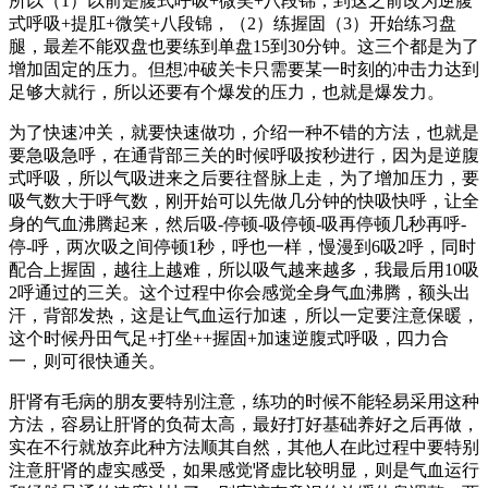
所以（1）以前是腹式呼吸+微笑+八段锦，到这之前改为逆腹
式呼吸+提肛+微笑+八段锦，（2）练握固（3）开始练习盘
腿，最差不能双盘也要练到单盘15到30分钟。这三个都是为了
增加固定的压力。但想冲破关卡只需要某一时刻的冲击力达到
足够大就行，所以还要有个爆发的压力，也就是爆发力。
为了快速冲关，就要快速做功，介绍一种不错的方法，也就是
要急吸急呼，在通背部三关的时候呼吸按秒进行，因为是逆腹
式呼吸，所以气吸进来之后要往督脉上走，为了增加压力，要
吸气数大于呼气数，刚开始可以先做几分钟的快吸快呼，让全
身的气血沸腾起来，然后吸-停顿-吸停顿-吸再停顿几秒再呼-
停-呼，两次吸之间停顿1秒，呼也一样，慢漫到6吸2呼，同时
配合上握固，越往上越难，所以吸气越来越多，我最后用10吸
2呼通过的三关。这个过程中你会感觉全身气血沸腾，额头出
汗，背部发热，这是让气血运行加速，所以一定要注意保暖，
这个时候丹田气足+打坐++握固+加速逆腹式呼吸，四力合
一，则可很快通关。
肝肾有毛病的朋友要特别注意，练功的时候不能轻易采用这种
方法，容易让肝肾的负荷太高，最好打好基础养好之后再做，
实在不行就放弃此种方法顺其自然，其他人在此过程中要特别
注意肝肾的虚实感受，如果感觉肾虚比较明显，则是气血运行