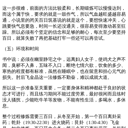
这一步很难，前面的方法比较柔和，长期锻炼可以慢慢达到，
而这个属于快，要求的就是一鼓作气，所以气血越旺盛越容易
通，小说里的闭关百日筑基说的就是这个，要想快速冲关，心
跳要快气息要急，时间一长还没通关，很容易变得激动甚至狂
躁。所以必须有个坚定的信念和足够的耐心，每次至少要坚持
百日，就算失败了再把基础打牢一些还可以再尝试。
（五）环境和时间
书中说：必须在幽室静宅之中，远离妇人女子，使鸡犬之声不
闻，臭秽不入鼻，五味不入口，断绝七情六欲，饮食的多少、
寒热的程度都有标准，虽然在睡眠中，也在留意和担心元气的
损失。肘后飞金晶这一法修炼不勤奋，难以成就大道。
所以这一步准备至关重要，一定要身体和精神都处于良好的状
态才可进行，而且练习期间不能过度劳累，最好很闲而且练时
没人骚扰，少能吃牛羊等发物，不能有性生活，多喝水，多休
息。
整个过程修炼需要三百日，从冬至开始，第一个百日离卦采
药；乾卦（19:30-22:30）进火烧药：艮卦（1:30-4:30）飞金